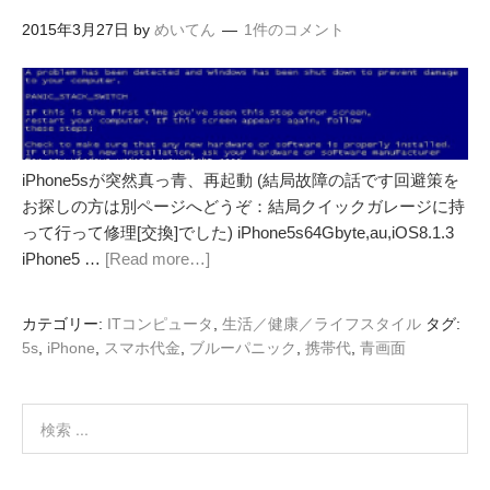
2015年3月27日
by
めいてん
1件のコメント
iPhone5sが突然真っ青、再起動 (結局故障の話です回避策を
お探しの方は別ページへどうぞ：結局クイックガレージに持
って行って修理[交換]でした) iPhone5s64Gbyte,au,iOS8.1.3
iPhone5 …
[Read more…]
カテゴリー:
ITコンピュータ
,
生活／健康／ライフスタイル
タグ:
5s
,
iPhone
,
スマホ代金
,
ブルーパニック
,
携帯代
,
青画面