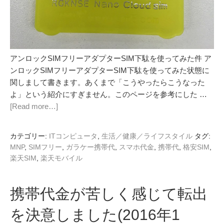
アンロックSIMフリーアダプターSIM下駄を使ってみた件 ア
ンロックSIMフリーアダプターSIM下駄を使ってみた状態に
関しまして書きます。あくまで「こうやったらこうなった
よ」という紹介にすぎません。このページを参考にした …
[Read more…]
カテゴリー:
ITコンピュータ
,
生活／健康／ライフスタイル
タグ:
MNP
,
SIMフリー
,
ガラケー携帯代
,
スマホ代金
,
携帯代
,
格安SIM
,
楽天SIM
,
楽天モバイル
携帯代金が苦しく感じて転出
を決意しました(2016年1