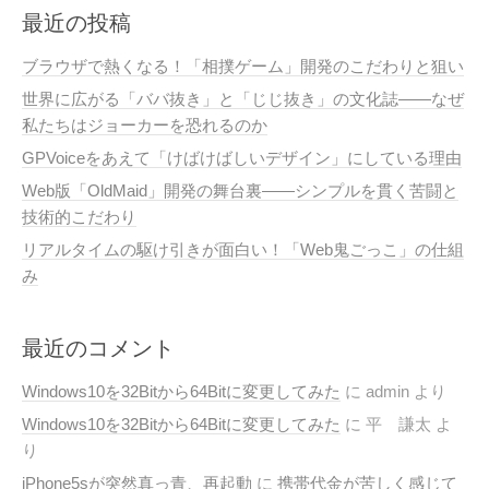
最近の投稿
ブラウザで熱くなる！「相撲ゲーム」開発のこだわりと狙い
世界に広がる「ババ抜き」と「じじ抜き」の文化誌——なぜ
私たちはジョーカーを恐れるのか
GPVoiceをあえて「けばけばしいデザイン」にしている理由
Web版「OldMaid」開発の舞台裏——シンプルを貫く苦闘と
技術的こだわり
リアルタイムの駆け引きが面白い！「Web鬼ごっこ」の仕組
み
最近のコメント
Windows10を32Bitから64Bitに変更してみた
に
admin
より
Windows10を32Bitから64Bitに変更してみた
に
平 謙太
よ
り
iPhone5sが突然真っ青、再起動
に
携帯代金が苦しく感じて