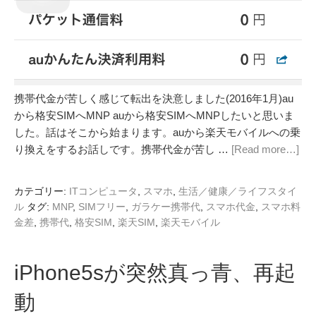
携帯代金が苦しく感じて転出を決意しました(2016年1月)au
から格安SIMへMNP auから格安SIMへMNPしたいと思いま
した。話はそこから始まります。auから楽天モバイルへの乗
り換えをするお話しです。携帯代金が苦し …
[Read more…]
カテゴリー:
ITコンピュータ
,
スマホ
,
生活／健康／ライフスタイ
ル
タグ:
MNP
,
SIMフリー
,
ガラケー携帯代
,
スマホ代金
,
スマホ料
金差
,
携帯代
,
格安SIM
,
楽天SIM
,
楽天モバイル
iPhone5sが突然真っ青、再起
動