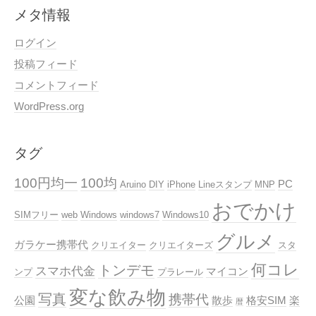
メタ情報
ログイン
投稿フィード
コメントフィード
WordPress.org
タグ
100円均一
100均
PC
Aruino
DIY
iPhone
Lineスタンプ
MNP
おでかけ
SIMフリー
web
Windows
windows7
Windows10
グルメ
ガラケー携帯代
クリエイター
クリエイターズ
スタ
何コレ
トンデモ
スマホ代金
マイコン
ンプ
プラレール
変な飲み物
写真
携帯代
公園
散歩
格安SIM
楽
暦