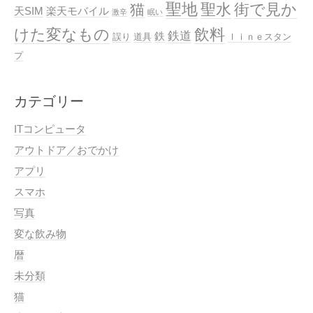
聖地
聖水
街で見か
猫
天SIM
楽天モバイル
激辛
眠い
けた変なもの
飲料
鉄道
鉄
誤り
道具
ｌｉｎｅスタン
プ
カテゴリー
ITコンピュータ
アウトドア／おでかけ
アプリ
スマホ
写真
変な飲み物
暦
未分類
猫