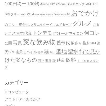
100円均一
100均
PC
Aruino
DIY
iPhone
Lineスタンプ
MNP
おでかけ
SIMフリー
web
Windows
windows7
Windows10
グルメ
ガラケー携帯代
クリエイター
クリエイターズ
スタ
何コレ
トンデモ
スマホ代金
マイコン
ンプ
プラレール
変な飲み物
写真
携帯代
公園
散歩
格安SIM
楽
暦
聖地
聖水
街で見か
猫
天SIM
楽天モバイル
激辛
眠い
けた変なもの
飲料
鉄道
鉄
誤り
道具
ｌｉｎｅスタン
プ
カテゴリー
ITコンピュータ
アウトドア／おでかけ