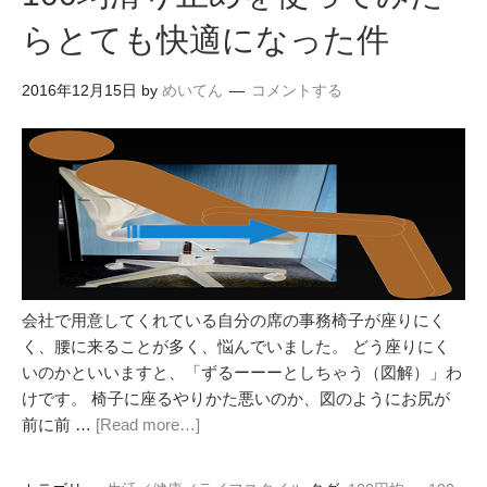
らとても快適になった件
2016年12月15日
by
めいてん
コメントする
会社で用意してくれている自分の席の事務椅子が座りにく
く、腰に来ることが多く、悩んでいました。 どう座りにく
いのかといいますと、「ずるーーーとしちゃう（図解）」わ
けです。 椅子に座るやりかた悪いのか、図のようにお尻が
前に前 …
[Read more…]