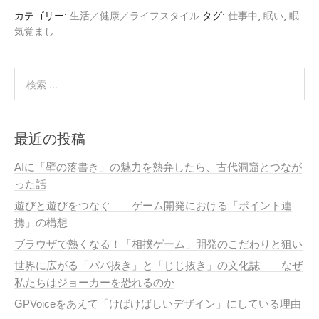
カテゴリー:
生活／健康／ライフスタイル
タグ:
仕事中
,
眠い
,
眠
気覚まし
最近の投稿
AIに「壁の落書き」の魅力を熱弁したら、古代洞窟とつなが
った話
遊びと遊びをつなぐ——ゲーム開発における「ポイント連
携」の構想
ブラウザで熱くなる！「相撲ゲーム」開発のこだわりと狙い
世界に広がる「ババ抜き」と「じじ抜き」の文化誌——なぜ
私たちはジョーカーを恐れるのか
GPVoiceをあえて「けばけばしいデザイン」にしている理由