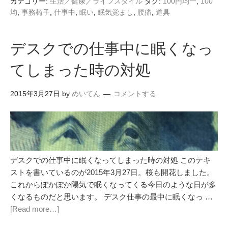
カテゴリー:
生活／健康／ライフスタイル
タグ:
100円均一
,
100
均
,
事務椅子
,
仕事中
,
眠い
,
眠気覚まし
,
腰痛
,
道具
デスクでの仕事中に眠くなっ
てしまった時の対処
2015年3月27日
by
めいてん
コメントする
デスクでの仕事中に眠くなってしまった時の対処 このテキ
ストを書いているのが2015年3月27日。桜も開花しました。
これからぽかぽか陽気で眠くなってくる今日のような日が多
くなるものだと思います。 デスク仕事の最中に眠くなっ …
[Read more…]