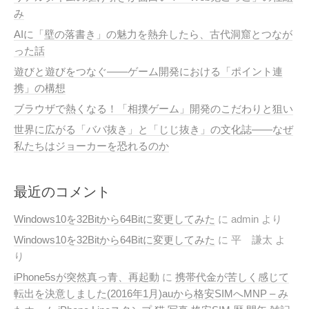
み
AIに「壁の落書き」の魅力を熱弁したら、古代洞窟とつなが
った話
遊びと遊びをつなぐ——ゲーム開発における「ポイント連
携」の構想
ブラウザで熱くなる！「相撲ゲーム」開発のこだわりと狙い
世界に広がる「ババ抜き」と「じじ抜き」の文化誌——なぜ
私たちはジョーカーを恐れるのか
最近のコメント
Windows10を32Bitから64Bitに変更してみた
に
admin
より
Windows10を32Bitから64Bitに変更してみた
に
平 謙太
よ
り
iPhone5sが突然真っ青、再起動
に
携帯代金が苦しく感じて
転出を決意しました(2016年1月)auから格安SIMへMNP – み