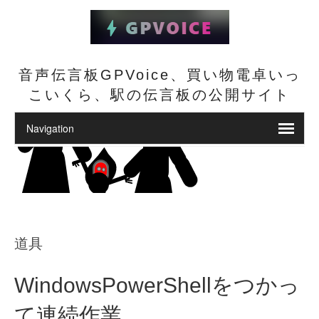
音声伝言板GPVoice、買い物電卓いっ
こいくら、駅の伝言板の公開サイト
道具
WindowsPowerShellをつかっ
て連続作業