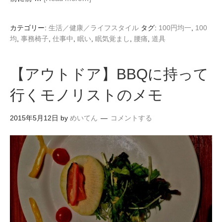
カテゴリー:
生活／健康／ライフスタイル
タグ:
100円均一
,
100
均
,
事務椅子
,
仕事中
,
眠い
,
眠気覚まし
,
腰痛
,
道具
【アウトドア】BBQに持って
行くモノリストのメモ
2015年5月12日
by
めいてん
コメントする