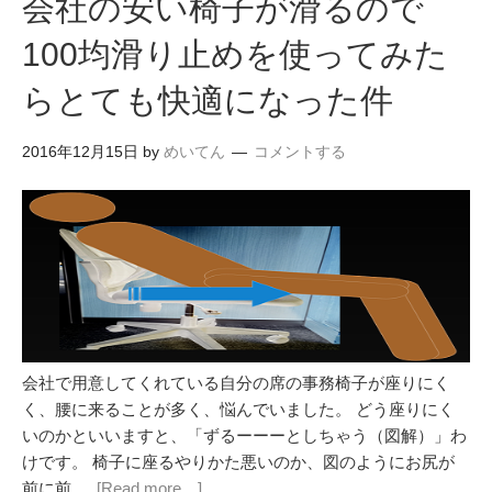
会社の安い椅子が滑るので
100均滑り止めを使ってみた
らとても快適になった件
2016年12月15日
by
めいてん
コメントする
会社で用意してくれている自分の席の事務椅子が座りにく
く、腰に来ることが多く、悩んでいました。 どう座りにく
いのかといいますと、「ずるーーーとしちゃう（図解）」わ
けです。 椅子に座るやりかた悪いのか、図のようにお尻が
前に前 …
[Read more…]