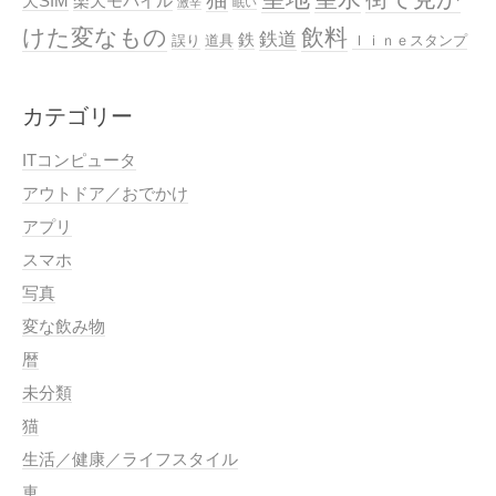
天SIM
楽天モバイル
激辛
眠い
けた変なもの
飲料
鉄道
鉄
誤り
道具
ｌｉｎｅスタンプ
カテゴリー
ITコンピュータ
アウトドア／おでかけ
アプリ
スマホ
写真
変な飲み物
暦
未分類
猫
生活／健康／ライフスタイル
車