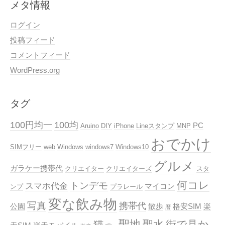
メタ情報
ログイン
投稿フィード
コメントフィード
WordPress.org
タグ
100円均一
100均
PC
Aruino
DIY
iPhone
Lineスタンプ
MNP
おでかけ
SIMフリー
web
Windows
windows7
Windows10
グルメ
ガラケー携帯代
クリエイター
クリエイターズ
スタ
何コレ
トンデモ
スマホ代金
マイコン
ンプ
プラレール
変な飲み物
写真
携帯代
公園
散歩
格安SIM
楽
暦
聖地
聖水
街で見か
猫