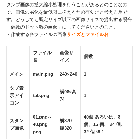
タンプ画像の拡大縮小処理を行うことがあるとのことなの
で、画像の劣化を最低限に抑えるため有効だと考える為で
す。どうしても既定サイズ以下の画像サイズで提出する場合
「偶数のドット数の画像」にしてくださいとのこと。
・作成する各ファイルの画像
サイズとファイル名
ファイル
画像サ
個数
名
イズ
メイン
main.png
240×240
1
タブ表
横96x高
示アイ
tab.png
1
74
コン
01.png～
40個 あるいは、8
スタン
横370：
40.png
個、16 個、 24 個、
プ画像
縦320
png
32 個 ※１